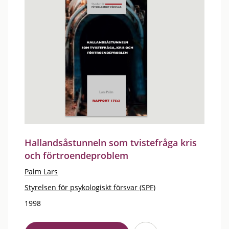
Hallandsåstunneln som tvistefråga kris
och förtroendeproblem
Palm Lars
Styrelsen för psykologiskt försvar (SPF)
1998