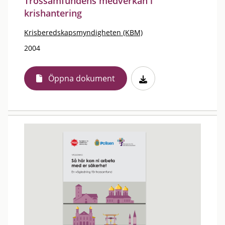
Trossamfundens medverkan i
krishantering
Krisberedskapsmyndigheten (KBM)
2004
Öppna dokument