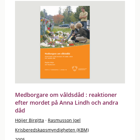
Medborgare om våldsdåd : reaktioner
efter mordet på Anna Lindh och andra
dåd
Höijer Birgitta
·
Rasmusson Joel
Krisberedskapsmyndigheten (KBM)
2005