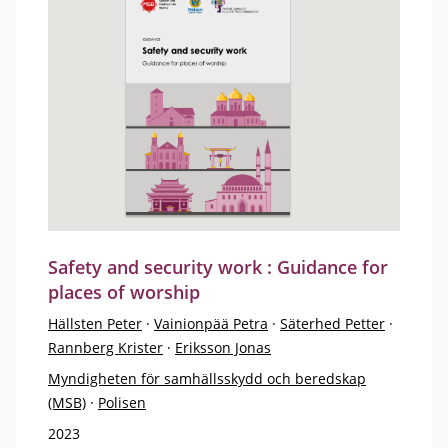
Safety and security work : Guidance for
places of worship
Hällsten Peter
·
Vainionpää Petra
·
Säterhed Petter
·
Rannberg Krister
·
Eriksson Jonas
Myndigheten för samhällsskydd och beredskap
(MSB)
·
Polisen
2023