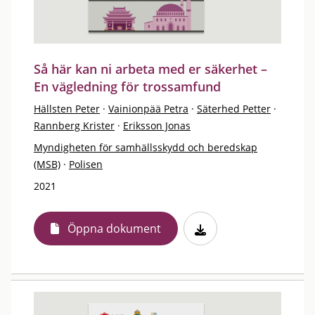
Så här kan ni arbeta med er säkerhet –
En vägledning för trossamfund
Hällsten Peter
·
Vainionpää Petra
·
Säterhed Petter
·
Rannberg Krister
·
Eriksson Jonas
Myndigheten för samhällsskydd och beredskap
(MSB)
·
Polisen
2021
Öppna dokument