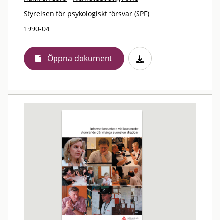
Styrelsen för psykologiskt försvar (SPF)
1990-04
Öppna dokument