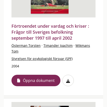
Förtroendet under vardag och kriser :
Frågor till Sveriges befolkning
september 1997 till april 2002
Österman Torsten
·
Timander Joachim
·
Wikmans
Tom
Styrelsen för psykologiskt försvar (SPF)
2004
Öppna dokument