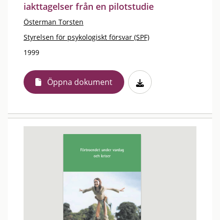
iakttagelser från en pilotstudie
Österman Torsten
Styrelsen för psykologiskt försvar (SPF)
1999
Öppna dokument