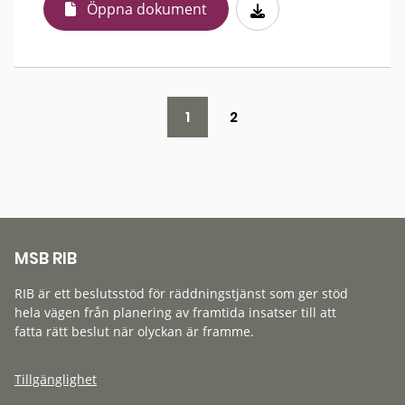
Öppna dokument
1
2
MSB RIB
RIB är ett beslutsstöd för räddningstjänst som ger stöd
hela vägen från planering av framtida insatser till att
fatta rätt beslut när olyckan är framme.
Tillgänglighet