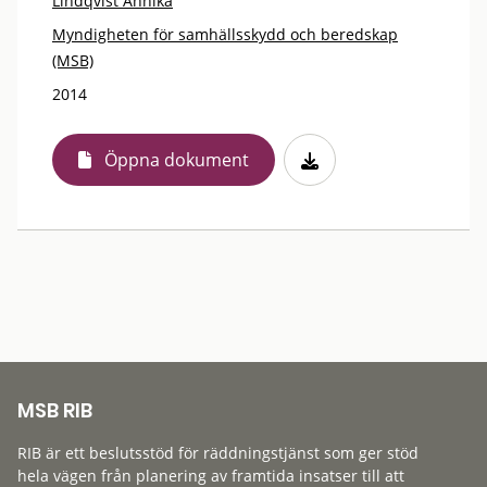
Lindqvist Annika
Myndigheten för samhällsskydd och beredskap
(MSB)
2014
Öppna dokument
MSB RIB
RIB är ett beslutsstöd för räddningstjänst som ger stöd
hela vägen från planering av framtida insatser till att