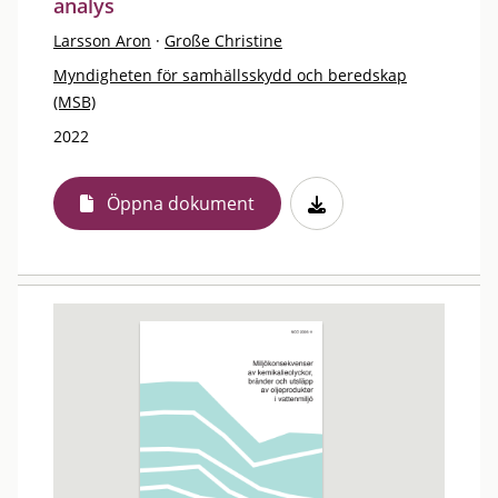
analys
Larsson Aron
·
Große Christine
Myndigheten för samhällsskydd och beredskap
(MSB)
2022
Öppna dokument