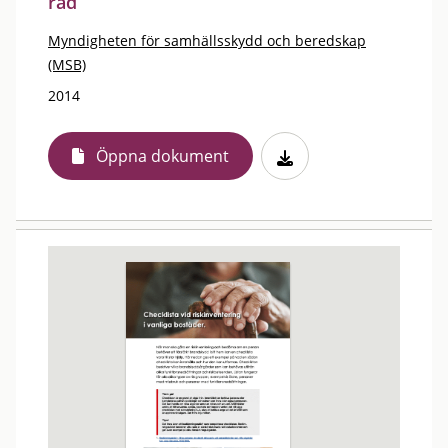
råd
Myndigheten för samhällsskydd och beredskap
(MSB)
2014
Öppna dokument