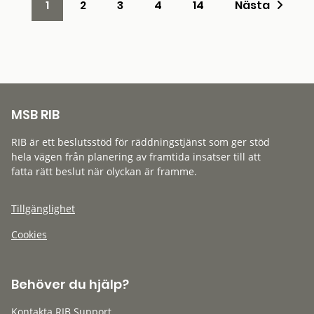
1
2
3
4
14
Nästa
MSB RIB
RIB är ett beslutsstöd för räddningstjänst som ger stöd
hela vägen från planering av framtida insatser till att
fatta rätt beslut när olyckan är framme.
Tillgänglighet
Cookies
Behöver du hjälp?
Kontakta RIB Support