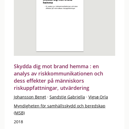
Skydda dig mot brand hemma : en
analys av riskkommunikationen och
dess effekter på människors
riskuppfattningar, utvärdering
Johansson Bengt
·
Sandstig Gabriella
·
Vigsø Orla
Myndigheten för samhällsskydd och beredskap
(MSB)
2018