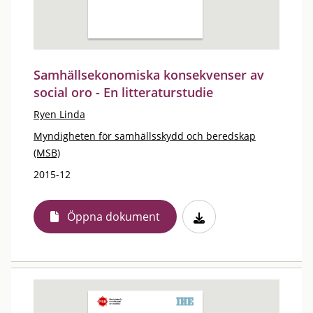
Samhällsekonomiska konsekvenser av
social oro - En litteraturstudie
Ryen Linda
Myndigheten för samhällsskydd och beredskap
(MSB)
2015-12
Öppna dokument