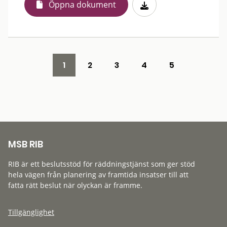
Öppna dokument
1
2
3
4
5
MSB RIB
RIB är ett beslutsstöd för räddningstjänst som ger stöd
hela vägen från planering av framtida insatser till att
fatta rätt beslut när olyckan är framme.
Tillgänglighet