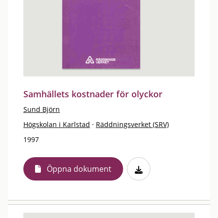
Samhällets kostnader för olyckor
Sund Björn
Högskolan i Karlstad
·
Räddningsverket (SRV)
1997
Öppna dokument