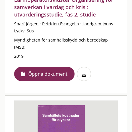
samverkan i vardag och kris :
utvärderingsstudie, fas 2, studie
Sparf Jörgen
·
Petridou Evangelia
·
Landgren Jonas
·
Lyckvi Sus
Myndigheten för samhällsskydd och beredskap
(MSB)
2019
Öppna dokument