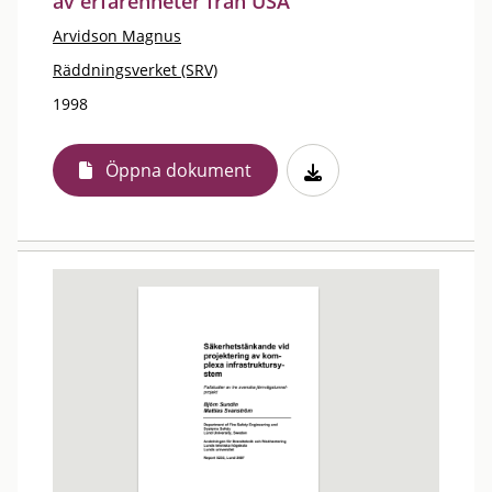
av erfarenheter från USA
Arvidson Magnus
Räddningsverket (SRV)
1998
Öppna dokument