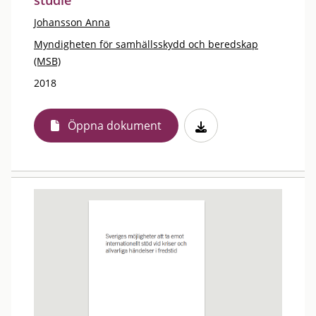
studie
Johansson Anna
Myndigheten för samhällsskydd och beredskap
(MSB)
2018
Öppna dokument