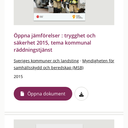
Öppna jämförelser : trygghet och
säkerhet 2015, tema kommunal
räddningstjänst
Sveriges kommuner och landsting
·
Myndigheten för
samhällsskydd och beredskap (MSB)
2015
Öppna dokument