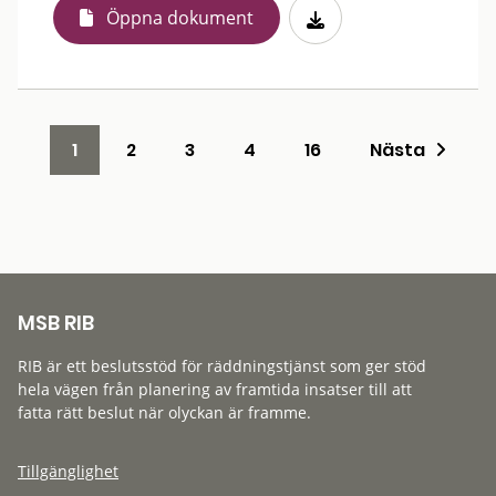
Öppna dokument
1
2
3
4
16
Nästa
MSB RIB
RIB är ett beslutsstöd för räddningstjänst som ger stöd
hela vägen från planering av framtida insatser till att
fatta rätt beslut när olyckan är framme.
Tillgänglighet