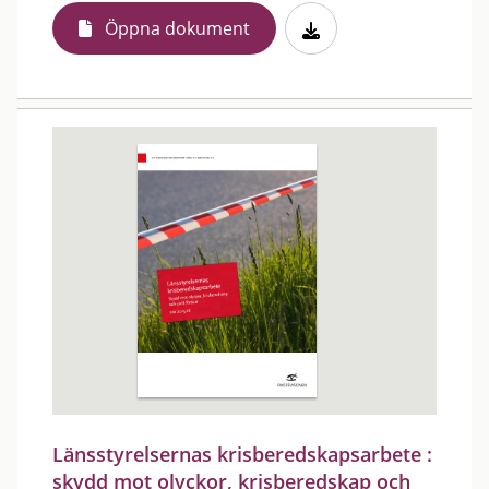
Öppna dokument
Länsstyrelsernas krisberedskapsarbete :
skydd mot olyckor, krisberedskap och