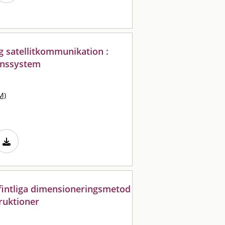
g satellitkommunikation :
onssystem
M)
fintliga dimensioneringsmetod
ruktioner