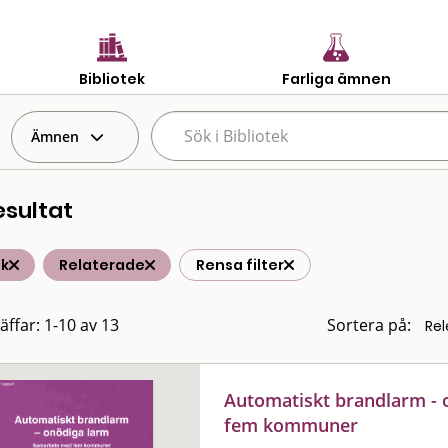
Bibliotek
Farliga ämnen
Ämnen
esultat
ik
Relaterade
Rensa filter
äffar: 1-10 av 13
Sortera på:
Automatiskt brandlarm - 
fem kommuner