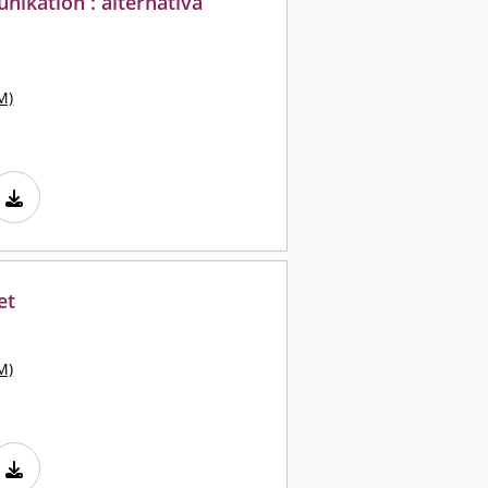
nikation : alternativa
M)
et
M)