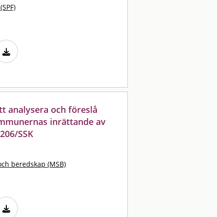
 (SPF)
t analysera och föreslå
kommunernas inrättande av
2206/SSK
och beredskap (MSB)