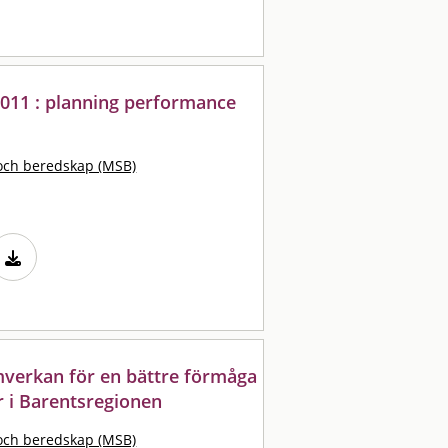
2011 : planning performance
och beredskap (MSB)
mverkan för en bättre förmåga
r i Barentsregionen
och beredskap (MSB)