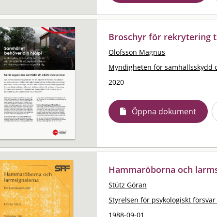
Broschyr för rekrytering t
Olofsson Magnus
Myndigheten för samhällsskydd 
2020
Öppna dokument
Hammaröborna och larms
Stütz Göran
Styrelsen för psykologiskt försvar
1988-09-01