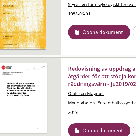
Styrelsen för psykologiskt försvar
1988-06-01
Öppna dokument
Redovisning av uppdrag at
åtgärder för att stödja 
räddningsvärn - Ju2019/0
Olofsson Magnus
Myndigheten för samhällsskydd 
2019
Öppna dokument