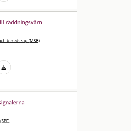
ill räddningsvärn
och beredskap (MSB)
ignalerna
 (SPF)