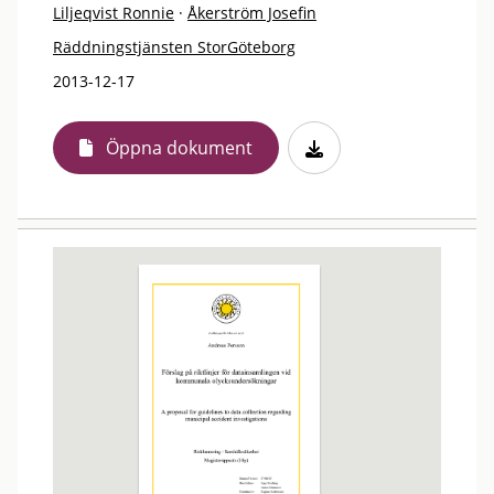
Liljeqvist Ronnie
·
Åkerström Josefin
Räddningstjänsten StorGöteborg
2013-12-17
Öppna dokument