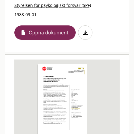
Styrelsen för psykologiskt försvar (SPF)
1988-09-01
Öppna dokument