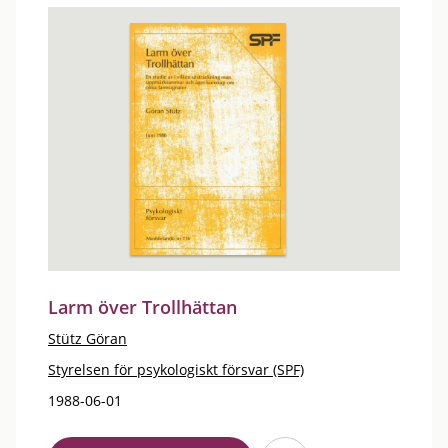
Larm över Trollhättan
Stütz Göran
Styrelsen för psykologiskt försvar (SPF)
1988-06-01