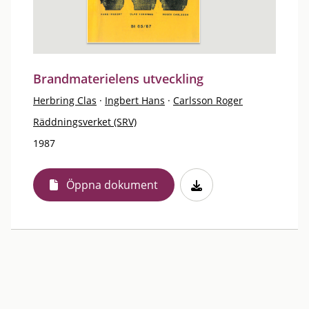
Brandmaterielens utveckling
Herbring Clas
·
Ingbert Hans
·
Carlsson Roger
Räddningsverket (SRV)
1987
Öppna dokument