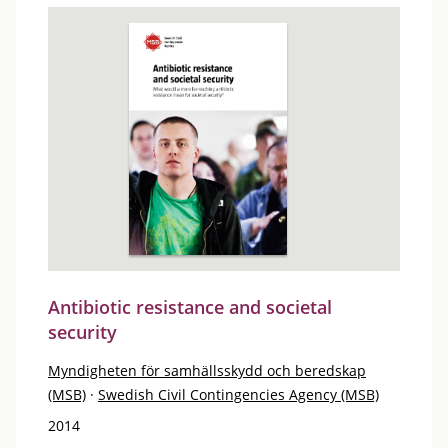
Antibiotic resistance and societal
security
Myndigheten för samhällsskydd och beredskap
(MSB)
·
Swedish Civil Contingencies Agency (MSB)
2014