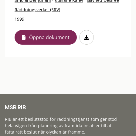
Smolander Juhani
·
Kuklane Kalev
·
Gavhed Désirée
Räddningsverket (SRV)
1999
Öppna dokument
MSB RIB
RIB är ett beslutsstöd för räddningstjänst som ger stöd
hela vägen från planering av framtida insatser till att
fatta rätt beslut när olyckan är framme.