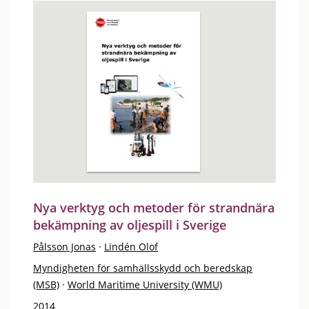
Nya verktyg och metoder för strandnära
bekämpning av oljespill i Sverige
Pålsson Jonas
·
Lindén Olof
Myndigheten för samhällsskydd och beredskap
(MSB)
·
World Maritime University (WMU)
2014