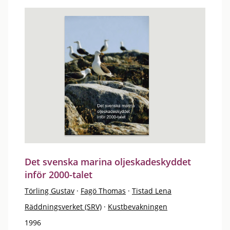
Det svenska marina oljeskadeskyddet
inför 2000-talet
Törling Gustav
·
Fagö Thomas
·
Tistad Lena
Räddningsverket (SRV)
·
Kustbevakningen
1996