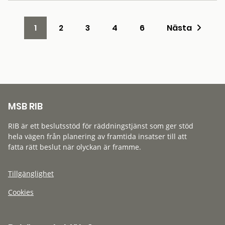
1
2
3
4
6
Nästa
MSB RIB
RIB är ett beslutsstöd för räddningstjänst som ger stöd
hela vägen från planering av framtida insatser till att
fatta rätt beslut när olyckan är framme.
Tillgänglighet
Cookies