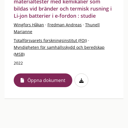
materialtester med kemikalier som
bildas vid bränder och termisk rusning i
Li-jon batterier i e-fordon : studie
Wingfors Håkan
·
Fredman Andreas
·
Thunell
Marianne
Totalförsvarets forskningsinstitut (FOI)
·
Myndigheten för samhällsskydd och beredskap
(MSB)
2022
Öppna dokument