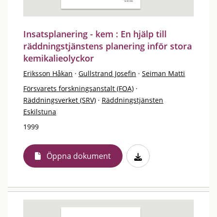
Insatsplanering - kem : En hjälp till
räddningstjänstens planering inför stora
kemikalieolyckor
Eriksson Håkan
·
Gullstrand Josefin
·
Seiman Matti
Försvarets forskningsanstalt (FOA)
·
Räddningsverket (SRV)
·
Räddningstjänsten
Eskilstuna
1999
Öppna dokument