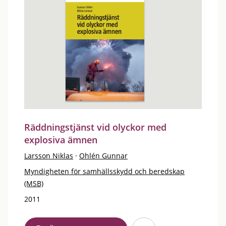
Räddningstjänst vid olyckor med
explosiva ämnen
Larsson Niklas
·
Ohlén Gunnar
Myndigheten för samhällsskydd och beredskap
(MSB)
2011