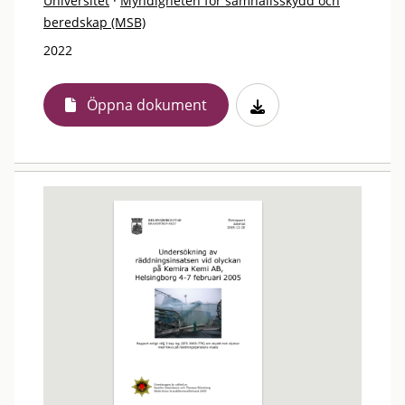
Universitet
·
Myndigheten för samhällsskydd och
beredskap (MSB)
2022
Öppna dokument