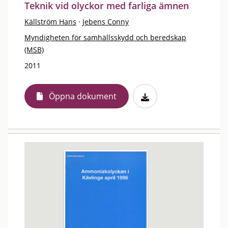
Teknik vid olyckor med farliga ämnen
Källström Hans
·
Jebens Conny
Myndigheten för samhällsskydd och beredskap
(MSB)
2011
Öppna dokument