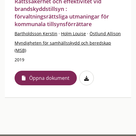
Rättssäkerhet och effektivitet vid
brandskyddstillsyn :
förvaltningsrättsliga utmaningar för
kommunala tillsynsförrättare
Bartholdsson Kerstin
·
Holm Louise
·
Östlund Allison
Myndigheten för samhällsskydd och beredskap
(MSB)
2019
Öppna dokument