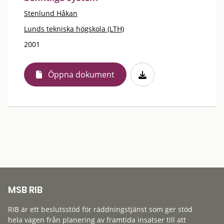
Stenlund Håkan
Lunds tekniska högskola (LTH)
2001
Öppna dokument
MSB RIB
RIB är ett beslutsstöd för räddningstjänst som ger stöd
hela vägen från planering av framtida insatser till att