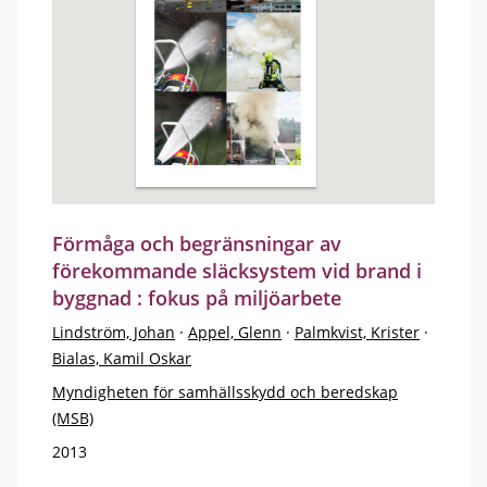
Förmåga och begränsningar av
förekommande släcksystem vid brand i
byggnad : fokus på miljöarbete
Lindström, Johan
·
Appel, Glenn
·
Palmkvist, Krister
·
Bialas, Kamil Oskar
Myndigheten för samhällsskydd och beredskap
(MSB)
2013