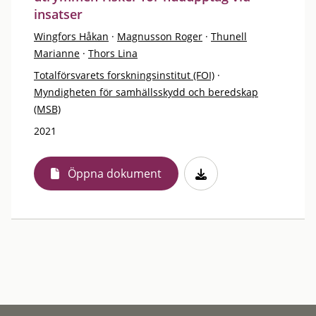
insatser
Wingfors Håkan
·
Magnusson Roger
·
Thunell
Marianne
·
Thors Lina
Totalförsvarets forskningsinstitut (FOI)
·
Myndigheten för samhällsskydd och beredskap
(MSB)
2021
Öppna dokument