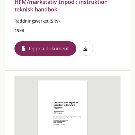
HFM/markstativ tripod : instruktion
teknisk handbok
Räddningsverket (SRV)
1998
Öppna dokument