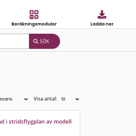
Beräkningsmoduler
Ladda ner
Visa antal:
nd i stridsflygplan av modell