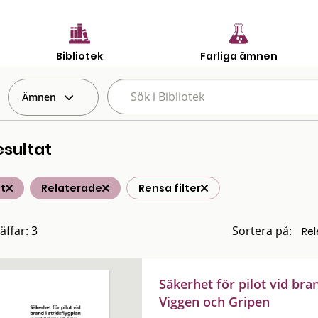
Bibliotek
Farliga ämnen
Ämnen
esultat
t
Relaterade
Rensa filter
äffar: 3
Sortera på:
Säkerhet för pilot vid bra
Viggen och Gripen