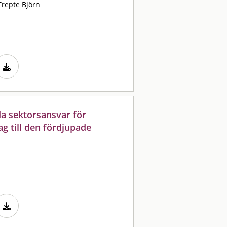
Trepte Björn
da sektorsansvar för
g till den fördjupade