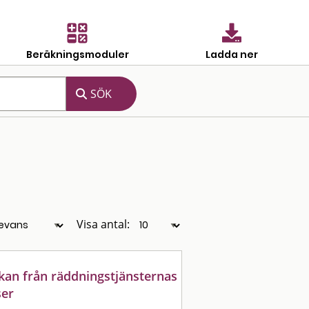
Beräkningsmoduler
Ladda ner
Visa antal:
kan från räddningstjänsternas
ser