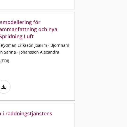
gsmodellering för
tsammanfattning och nya
Spridning Luft
Rydman Eriksson Joakim
·
Björnham
on Sanna
·
Johansson Alexandra
 (FOI)
n i räddningstjänstens
l