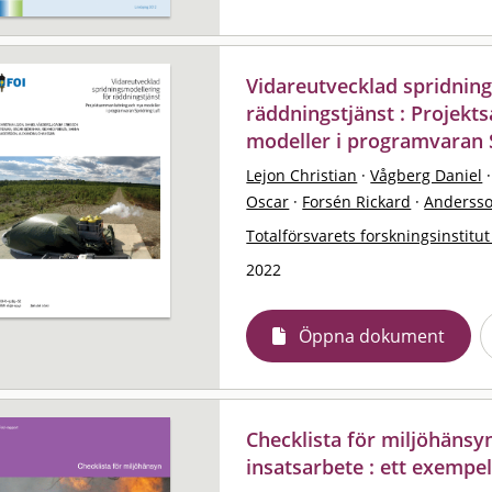
Vidareutvecklad spridnin
räddningstjänst : Projek
modeller i programvaran 
Lejon Christian
·
Vågberg Daniel
·
Oscar
·
Forsén Rickard
·
Anderss
Totalförsvarets forskningsinstitut
2022
Öppna dokument
Checklista för miljöhänsy
insatsarbete : ett exempe