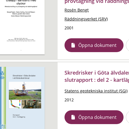
provtagning vid räddnings
Rosén Bengt
Räddningsverket (SRV)
2001
Öppna dokument
Skredrisker i Göta älvdalen
slutrapport : del 2 - kartl
Statens geotekniska institut (SGI)
2012
Öppna dokument