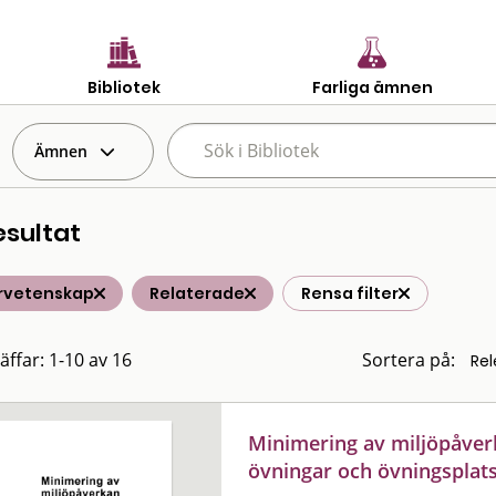
Bibliotek
Farliga ämnen
Ämnen
esultat
rvetenskap
Relaterade
Rensa filter
äffar: 1-10 av 16
Sortera på:
Minimering av miljöpåver
övningar och övningsplat