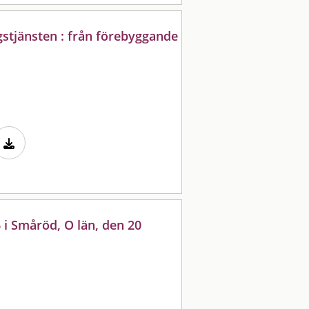
stjänsten : från förebyggande
 i Småröd, O län, den 20