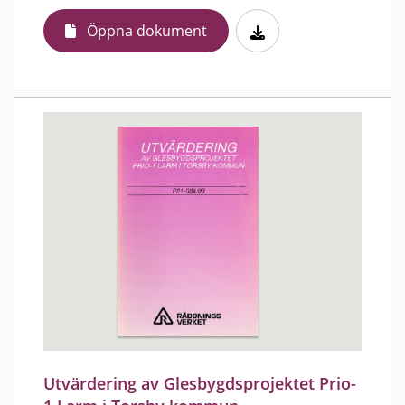
Öppna dokument
Utvärdering av Glesbygdsprojektet Prio-