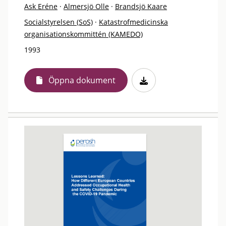
Ask Eréne
·
Almersjö Olle
·
Brandsjö Kaare
Socialstyrelsen (SoS)
·
Katastrofmedicinska
organisationskommittén (KAMEDO)
1993
Öppna dokument