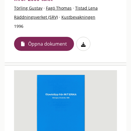
Törling Gustav
·
Fagö Thomas
·
Tistad Lena
Räddningsverket (SRV)
·
Kustbevakningen
1996
Öppna dokument