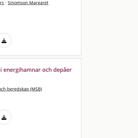
rs
·
Sinomson Margaret
r i energihamnar och depåer
och beredskap (MSB)