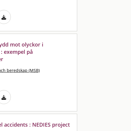
ydd mot olyckor i
 : exempel på
er
och beredskap (MSB)
l accidents : NEDIES project