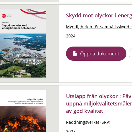
Skydd mot olyckor i ener
Myndigheten för samhällsskydd 
2024
Öppna dokument
Utsläpp från olyckor : På
uppnå miljökvalitetsmålen
av god kvalitet
Räddningsverket (SRV)
2007