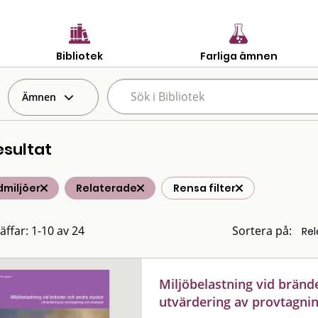
Bibliotek
Farliga ämnen
Ämnen
esultat
dmiljöer
Relaterade
Rensa filter
äffar: 1-10 av 24
Sortera på:
Miljöbelastning vid bränd
utvärdering av provtagni