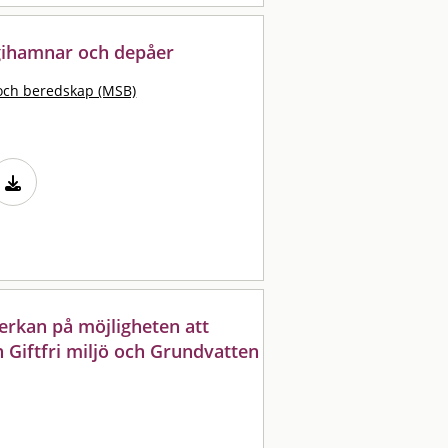
gihamnar och depåer
och beredskap (MSB)
verkan på möjligheten att
 Giftfri miljö och Grundvatten