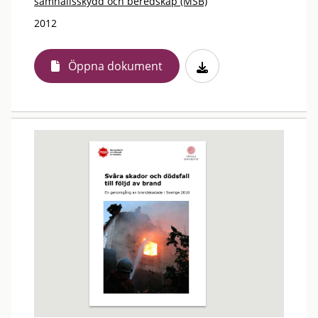
samhällsskydd och beredskap (MSB)
2012
Öppna dokument