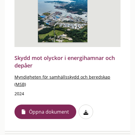
Skydd mot olyckor i energihamnar och
depåer
Myndigheten för samhällsskydd och beredskap
(MSB)
2024
Öppna dokument