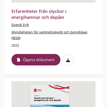
Erfarenheter från olyckor i
energihamnar och depåer
Egardt Erik
Myndigheten för samhällsskydd och beredskap
(MSB)
2022
Öppna dokument