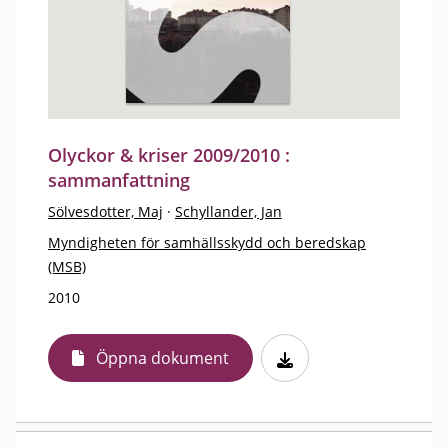
Olyckor & kriser 2009/2010 :
sammanfattning
Sölvesdotter, Maj
·
Schyllander, Jan
Myndigheten för samhällsskydd och beredskap
(MSB)
2010
Öppna dokument