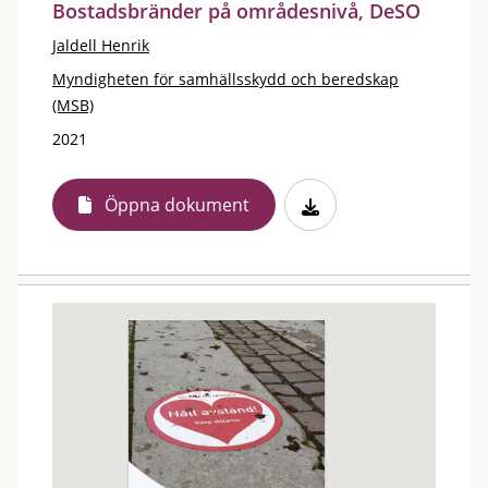
Bostadsbränder på områdesnivå, DeSO
Jaldell Henrik
Myndigheten för samhällsskydd och beredskap
(MSB)
2021
Öppna dokument