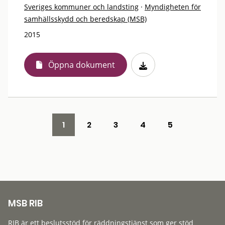
Sveriges kommuner och landsting
·
Myndigheten för
samhällsskydd och beredskap (MSB)
2015
Öppna dokument
1
2
3
4
5
MSB RIB
RIB är ett beslutsstöd för räddningstjänst som ger stöd