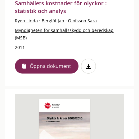
Samhällets kostnader för olyckor :
statistik och analys
Ryen Linda
·
Berglöf Jan
·
Olofsson Sara
Myndigheten för samhällsskydd och beredskap
(MSB)
2011
Öppna dokument