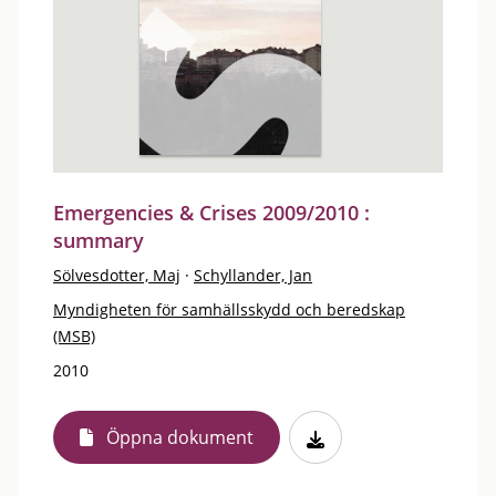
Emergencies & Crises 2009/2010 :
summary
Sölvesdotter, Maj
·
Schyllander, Jan
Myndigheten för samhällsskydd och beredskap
(MSB)
2010
Öppna dokument