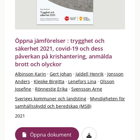
Öppna jämförelser : trygghet och
säkerhet 2021, covid-19 och dess
påverkan på krishantering, anmälda
brott och olyckor
Albinson Karin
·
Gert Johan
·
Jaldell Henrik
·
Jonsson
Anders
·
Klepke Birgitta
·
Lenefors Lina
·
Olsson
Josefine
·
Rönnestig Erika
·
Svensson Arne
Sveriges kommuner och landsting
·
Myndigheten för
samhällsskydd och beredskap (MSB)
2021
Öppna dokument