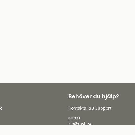
Behöver du hjälp?
öd
Kontakta RIB Support
E-POST
rib@msb.se