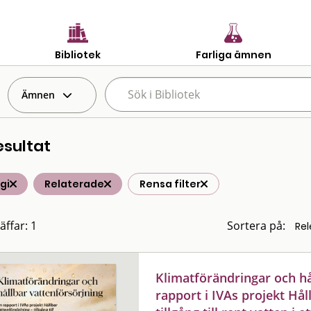
Bibliotek
Farliga ämnen
Ämnen
esultat
gi
Relaterade
Rensa filter
äffar: 1
Sortera på:
Klimatförändringar och hå
rapport i IVAs projekt Hål