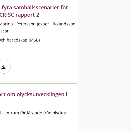
 fyra samhällsscenarier för
MCRISC rapport 2
 Marina
·
Petersson Jesper
·
Rolandsson
scar
och beredskap (MSB)
port om olycksutvecklingen i
t centrum för lärande från olyckor