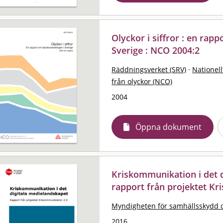
Olyckor i siffror : en rap
Sverige : NCO 2004:2
Räddningsverket (SRV)
·
Nationell
från olyckor (NCO)
2004
Öppna dokument
Kriskommunikation i det d
rapport från projektet K
Myndigheten för samhällsskydd 
2016