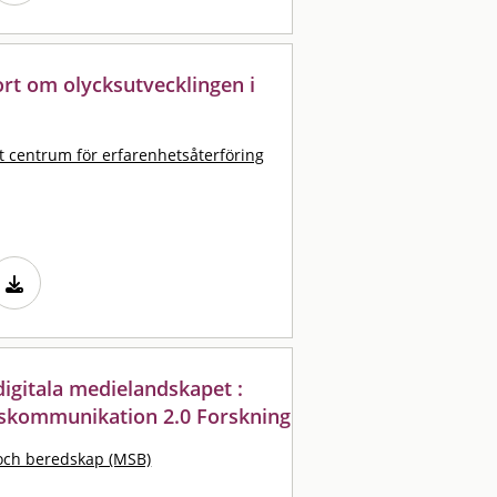
port om olycksutvecklingen i
t centrum för erfarenhetsåterföring
igitala medielandskapet :
riskommunikation 2.0 Forskning
och beredskap (MSB)