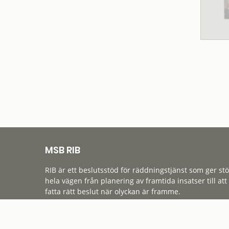
MSB RIB
RIB är ett beslutsstöd för räddningstjänst som ger st
hela vägen från planering av framtida insatser till att
fatta rätt beslut när olyckan är framme.
Tillgänglighet
Cookies