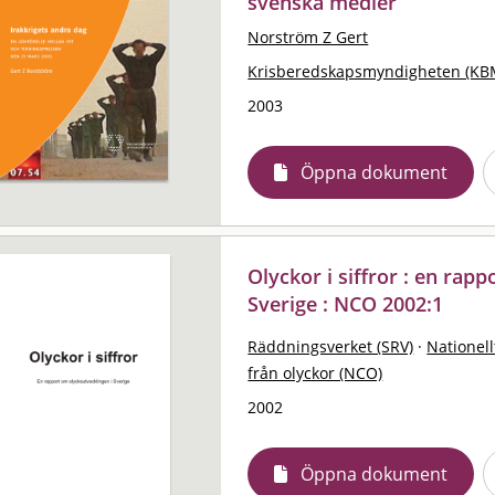
svenska medier
Norström Z Gert
Krisberedskapsmyndigheten (KB
2003
Öppna dokument
Olyckor i siffror : en rap
Sverige : NCO 2002:1
Räddningsverket (SRV)
·
Nationell
från olyckor (NCO)
2002
Öppna dokument