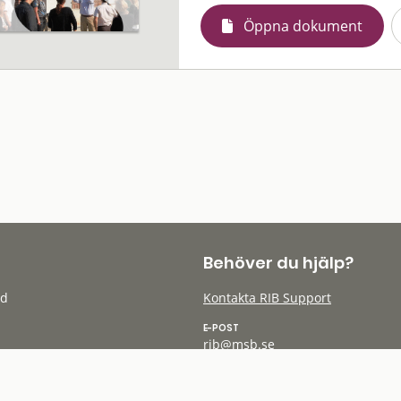
Öppna dokument
Behöver du hjälp?
öd
Kontakta RIB Support
E-POST
rib@msb.se