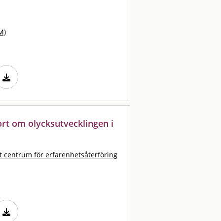
M)
port om olycksutvecklingen i
t centrum för erfarenhetsåterföring