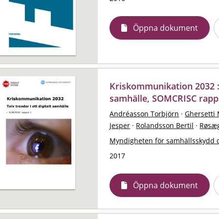
Öppna dokument
Kriskommunikation 2032 : t
samhälle, SOMCRISC rapp
Andréasson Torbjörn
·
Ghersetti
Jesper
·
Rolandsson Bertil
·
Røsæg
Myndigheten för samhällsskydd 
2017
Öppna dokument