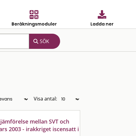
Beräkningsmoduler
Ladda ner
Visa antal:
n jämförelse mellan SVT och
s 2003 - irakkriget iscensatt i