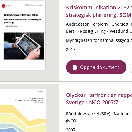
Kriskommunikation 2032 :
strategisk planering, SO
Andreasson Torbjörn
·
Ghersetti
Bertil
·
Røsæg Erling
·
Westlund O
Myndigheten för samhällsskydd 
2017
Öppna dokument
Olyckor i siffror : en rap
Sverige : NCO 2007:7
Räddningsverket (SRV)
·
Nationell
(NCO)
2007