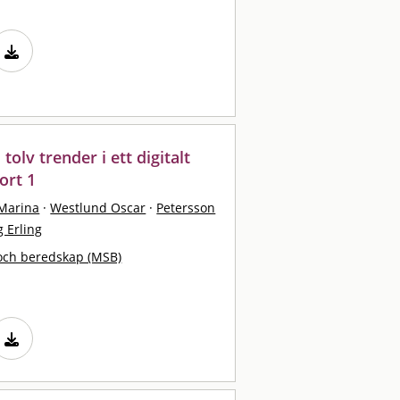
olv trender i ett digitalt
ort 1
 Marina
·
Westlund Oscar
·
Petersson
 Erling
och beredskap (MSB)