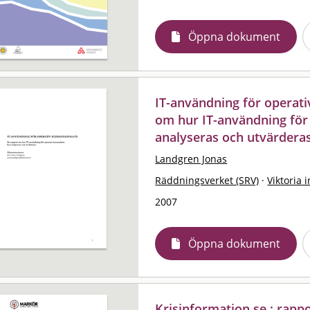
Öppna dokument
IT-användning för operati
om hur IT-användning för 
analyseras och utvärdera
Landgren Jonas
Räddningsverket (SRV)
·
Viktoria i
2007
Öppna dokument
Krisinformation.se : rapp