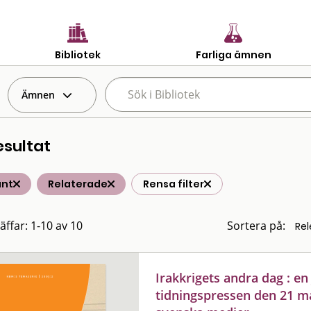
Bibliotek
Farliga ämnen
Ämnen
esultat
änt
Relaterade
Rensa filter
äffar: 1-10 av 10
Sortera på:
Irakkrigets andra dag : e
tidningspressen den 21 mar