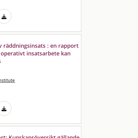
v räddningsinsats : en rapport
operativt insatsarbete kan
s
nstitute
ort: Kunskapsöversikt gällande