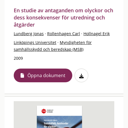
En studie av antaganden om olyckor och
dess konsekvenser för utredning och
åtgärder
Lundberg Jonas
·
Rollenhagen Carl
·
Hollnagel Erik
Linköpings Universitet
·
Myndigheten för
samhällsskydd och beredskap (MSB)
2009
Öppna dokument