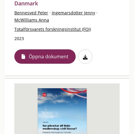
Danmark
Bennesved Peter
·
Ingemarsdotter Jenny
·
McWilliams Anna
Totalförsvarets forskningsinstitut (FOI)
2023
Öppna dokument