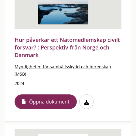
Hur påverkar ett Natomedlemskap civilt
försvar? : Perspektiv från Norge och
Danmark
Myndigheten för samhällsskydd och beredskap
(MSB)
2024
Öppna dokument