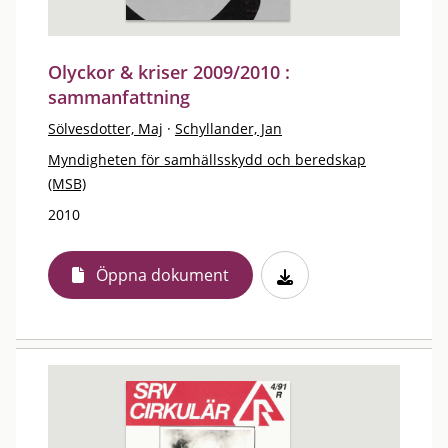
Olyckor & kriser 2009/2010 :
sammanfattning
Sölvesdotter, Maj
·
Schyllander, Jan
Myndigheten för samhällsskydd och beredskap
(MSB)
2010
Öppna dokument