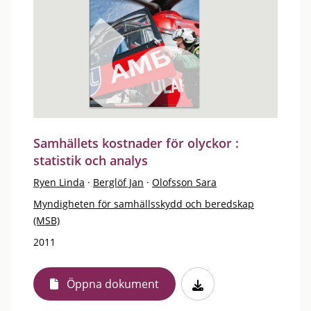
Samhällets kostnader för olyckor :
statistik och analys
Ryen Linda
·
Berglöf Jan
·
Olofsson Sara
Myndigheten för samhällsskydd och beredskap
(MSB)
2011
Öppna dokument