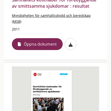
av smittsamma sjukdomar : resultat
Myndigheten för samhällsskydd och beredskap
(MSB)
2011
Öppna dokument