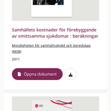
Samhällets kostnader för förebyggande
av smittsamma sjukdomar : beräkningar
Myndigheten för samhällsskydd och beredskap
(MSB)
2011
Öppna dokument