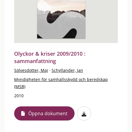
Olyckor & kriser 2009/2010 :
sammanfattning
Sölvesdotter, Maj
·
Schyllander, Jan
Myndigheten för samhällsskydd och beredskap
(MSB)
2010
Öppna dokument