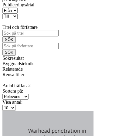
Publiceringsårtal
Titel och författare
Sökresultat
Byggnadsteknik
Relaterade
Rensa filter
Antal träffar: 2
Sortera på:
Visa antal: