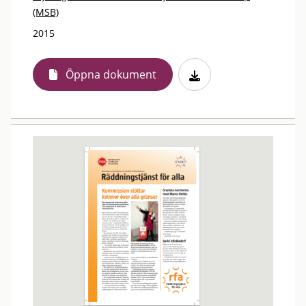
(MSB)
2015
Öppna dokument