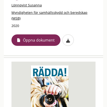
Lönnqvist Susanna
Myndigheten för samhällsskydd och beredskap
(MSB)
2020
Öppna dokument