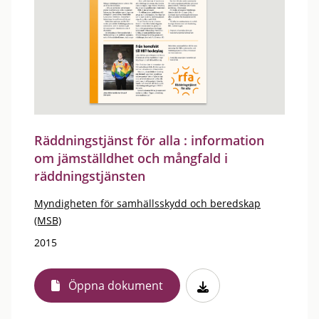
Räddningstjänst för alla : information
om jämställdhet och mångfald i
räddningstjänsten
Myndigheten för samhällsskydd och beredskap
(MSB)
2015
Öppna dokument