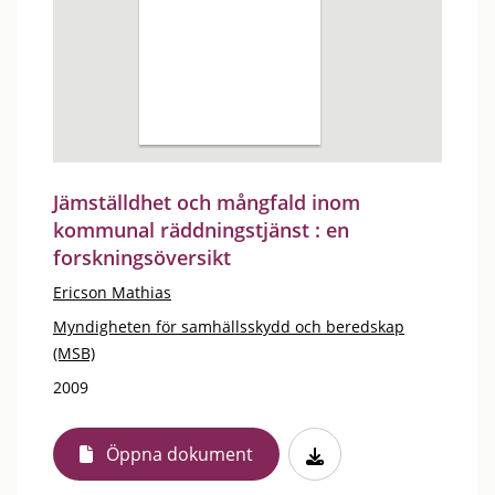
Jämställdhet och mångfald inom
kommunal räddningstjänst : en
forskningsöversikt
Ericson Mathias
Myndigheten för samhällsskydd och beredskap
(MSB)
2009
Öppna dokument