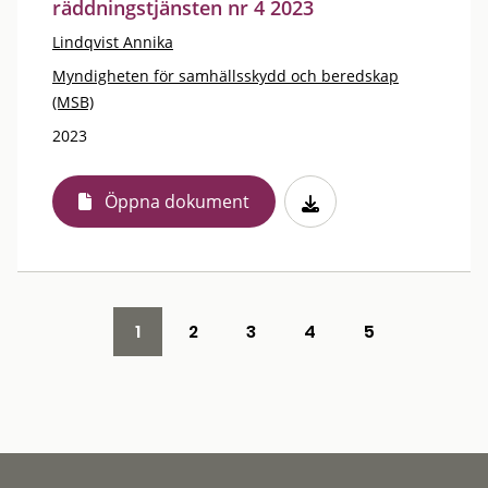
räddningstjänsten nr 4 2023
Lindqvist Annika
Myndigheten för samhällsskydd och beredskap
(MSB)
2023
Öppna dokument
1
2
3
4
5