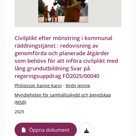
Civilplikt efter mönstring i kommunal
räddningstjänst : redovisning av
genomförda och planerade åtgärder
som behövs för att införa civilplikt med
lång grundutbildning Svar på
regeringsuppdrag FÖ2025/00040
Philipsson Kanne Karin
·
Virén Jennie
Myndigheten för samhällsskydd och beredskap
(MSB)
2025
Öppna dokument