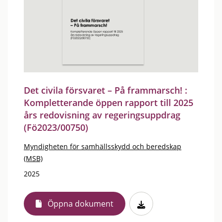
Det civila försvaret – På frammarsch! :
Kompletterande öppen rapport till 2025
års redovisning av regeringsuppdrag
(Fö2023/00750)
Myndigheten för samhällsskydd och beredskap
(MSB)
2025
Öppna dokument