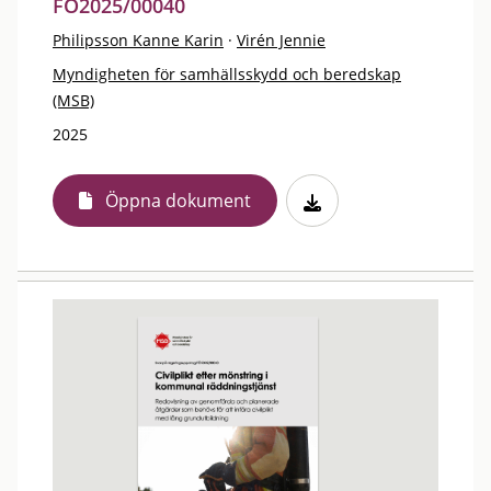
FÖ2025/00040
Philipsson Kanne Karin
·
Virén Jennie
Myndigheten för samhällsskydd och beredskap
(MSB)
2025
Öppna dokument