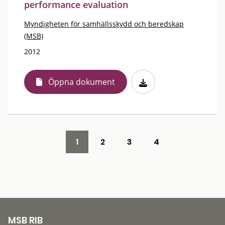
performance evaluation
Myndigheten för samhällsskydd och beredskap
(MSB)
2012
Öppna dokument
1
2
3
4
MSB RIB