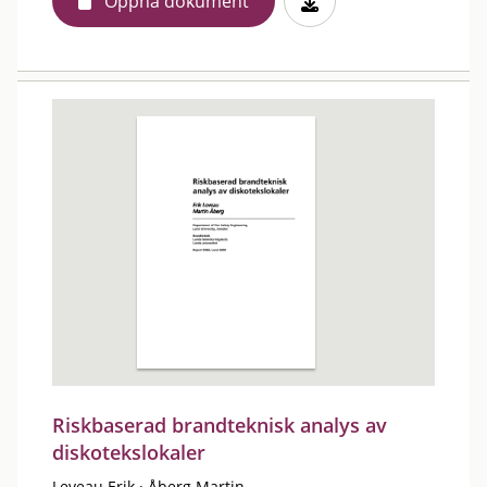
Öppna dokument
Riskbaserad brandteknisk analys av
diskotekslokaler
Leveau Erik
·
Åberg Martin