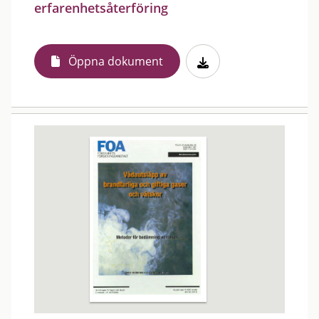
erfarenhetsåterföring
Öppna dokument