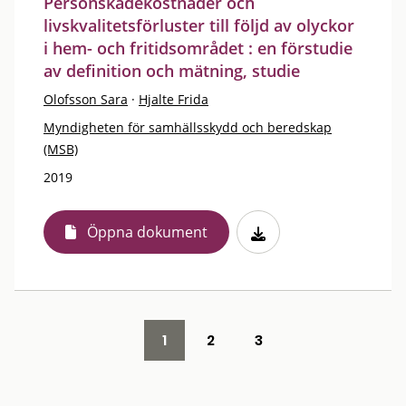
Personskadekostnader och
livskvalitetsförluster till följd av olyckor
i hem- och fritidsområdet : en förstudie
av definition och mätning, studie
Olofsson Sara
·
Hjalte Frida
Myndigheten för samhällsskydd och beredskap
(MSB)
2019
Öppna dokument
1
2
3