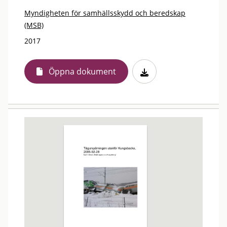
Myndigheten för samhällsskydd och beredskap
(MSB)
2017
Öppna dokument