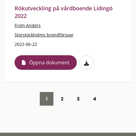
Rökutveckling på vårdboende Lidingö
2022
From Anders
Storstockholms brandförsvar
2022-06-22
Öppna dokument
1
2
3
4