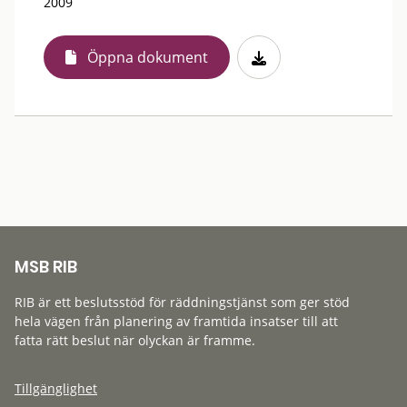
2009
Öppna dokument
MSB RIB
RIB är ett beslutsstöd för räddningstjänst som ger stöd
hela vägen från planering av framtida insatser till att
fatta rätt beslut när olyckan är framme.
Tillgänglighet