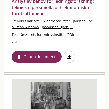
Analys av behov för ledningsforskning :
tekniska, personella och ekonomiska
förutsättningar
Stenius Charlotte
·
Svenmarck Peter
·
Jansson Ove
·
Nilsson Susanna
·
Johansson Björn J E
Totalförsvarets forskningsinstitut (FOI)
2019
Öppna dokument