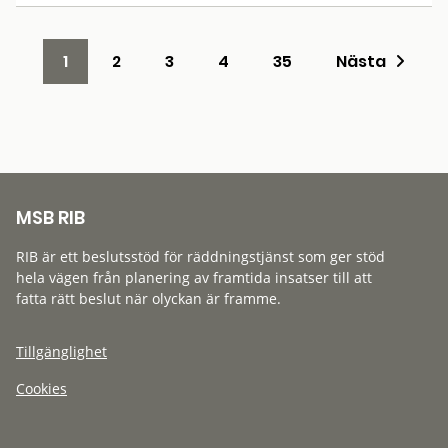
1
2
3
4
35
Nästa
MSB RIB
RIB är ett beslutsstöd för räddningstjänst som ger stöd
hela vägen från planering av framtida insatser till att
fatta rätt beslut när olyckan är framme.
Tillgänglighet
Cookies