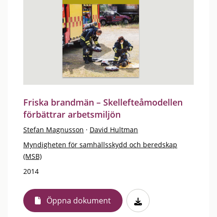
Friska brandmän – Skellefteåmodellen
förbättrar arbetsmiljön
Stefan Magnusson
·
David Hultman
Myndigheten för samhällsskydd och beredskap
(MSB)
2014
Öppna dokument