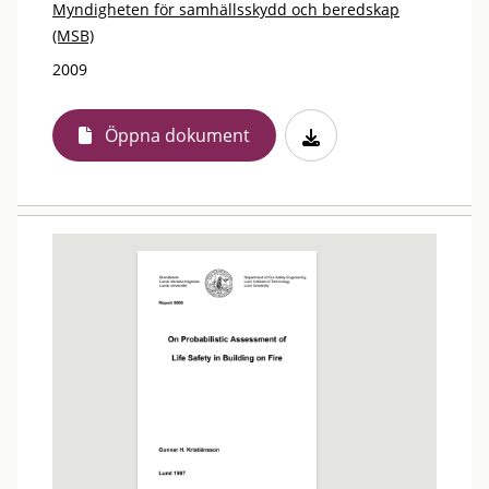
Myndigheten för samhällsskydd och beredskap
(MSB)
2009
Öppna dokument