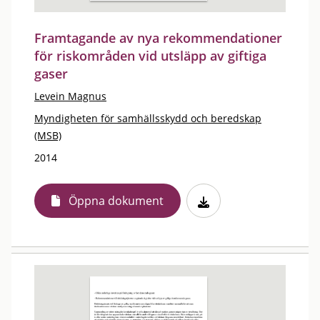
Framtagande av nya rekommendationer
för riskområden vid utsläpp av giftiga
gaser
Levein Magnus
Myndigheten för samhällsskydd och beredskap
(MSB)
2014
Öppna dokument