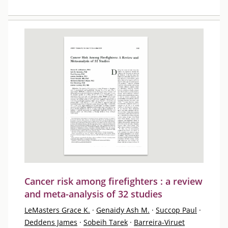
Cancer risk among firefighters : a review
and meta-analysis of 32 studies
LeMasters Grace K.
·
Genaidy Ash M.
·
Succop Paul
·
Deddens James
·
Sobeih Tarek
·
Barreira-Viruet