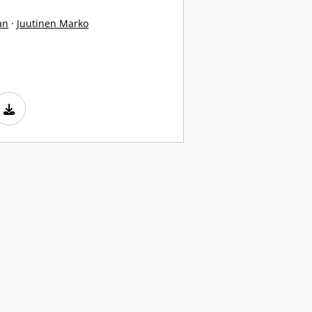
an
·
Juutinen Marko