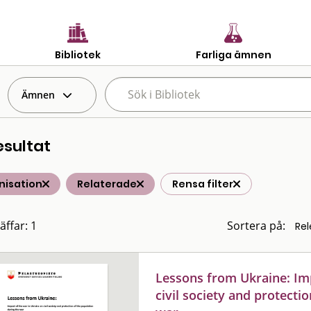
Bibliotek
Farliga ämnen
Ämnen
esultat
nisation
Relaterade
Rensa filter
äffar: 1
Sortera på:
Lessons from Ukraine: Imp
civil society and protecti