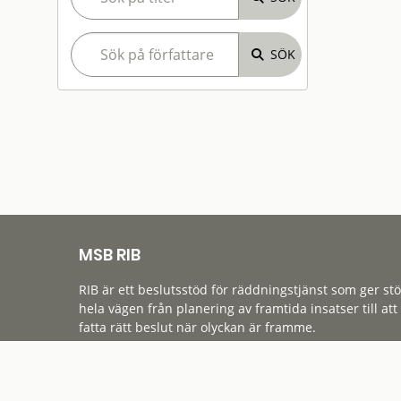
MSB RIB
RIB är ett beslutsstöd för räddningstjänst som ger st
hela vägen från planering av framtida insatser till att
fatta rätt beslut när olyckan är framme.
Tillgänglighet
Cookies