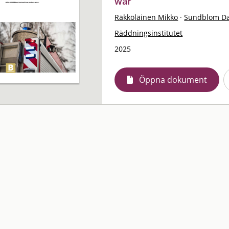
war
Räkköläinen Mikko
·
Sundblom D
Räddningsinstitutet
2025
Öppna dokument