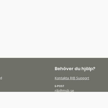
Behöver du hjälp?
öd
Kontakta RIB Support
E-POST
rib@msb.se