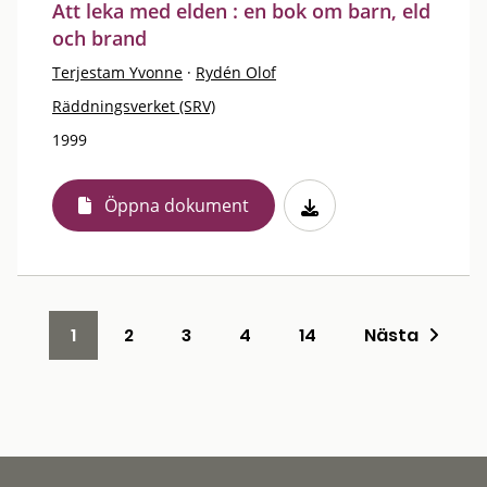
Att leka med elden : en bok om barn, eld
och brand
Terjestam Yvonne
·
Rydén Olof
Räddningsverket (SRV)
1999
Öppna dokument
1
2
3
4
14
Nästa