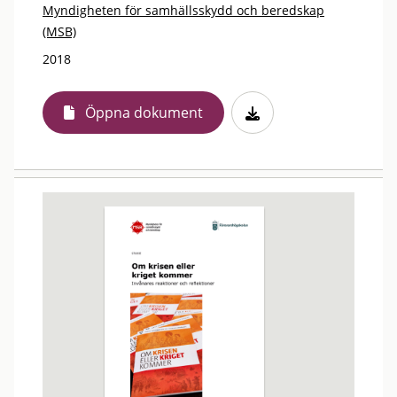
Myndigheten för samhällsskydd och beredskap
(MSB)
2018
Öppna dokument