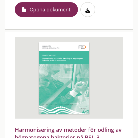
Öppna dokument
Harmonisering av metoder för odling av
högpatogena bakterier på BSL-3