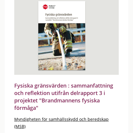
Fysiska gränsvärden : sammanfattning
och reflektion utifrån delrapport 3 i
projektet "Brandmannens fysiska
förmåga"
Myndigheten för samhällsskydd och beredskap
(MSB)