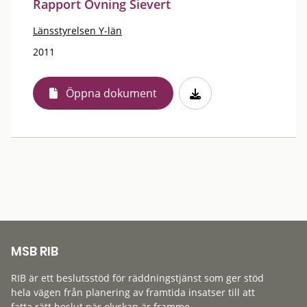
Rapport Övning Sievert
Länsstyrelsen Y-län
2011
Öppna dokument
MSB RIB
RIB är ett beslutsstöd för räddningstjänst som ger stöd
hela vägen från planering av framtida insatser till att
fatta rätt beslut när olyckan är framme.