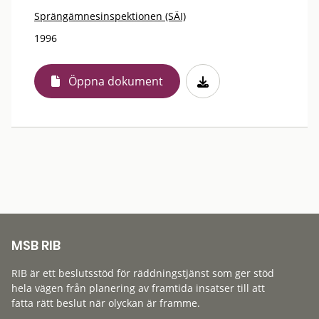
Sprängämnesinspektionen (SÄI)
1996
Öppna dokument
MSB RIB
RIB är ett beslutsstöd för räddningstjänst som ger stöd
hela vägen från planering av framtida insatser till att
fatta rätt beslut när olyckan är framme.