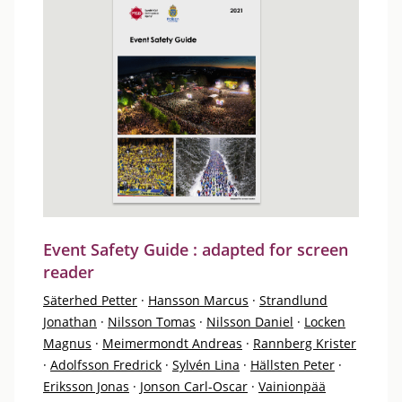
Event Safety Guide : adapted for screen
reader
Säterhed Petter
·
Hansson Marcus
·
Strandlund
Jonathan
·
Nilsson Tomas
·
Nilsson Daniel
·
Locken
Magnus
·
Meimermondt Andreas
·
Rannberg Krister
·
Adolfsson Fredrick
·
Sylvén Lina
·
Hällsten Peter
·
Eriksson Jonas
·
Jonson Carl-Oscar
·
Vainionpää