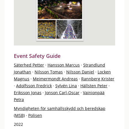
Event Safety Guide
Säterhed Petter
·
Hansson Marcus
·
Strandlund
Jonathan
·
Nilsson Tomas
·
Nilsson Daniel
·
Locken
Magnus
·
Meimermondt Andreas
·
Rannberg Krister
·
Adolfsson Fredrick
·
Sylvén Lina
·
Hällsten Peter
·
Eriksson Jonas
·
Jonson Carl-Oscar
·
Vainionpää
Petra
Myndigheten för samhällsskydd och beredskap
(MSB)
·
Polisen
2022