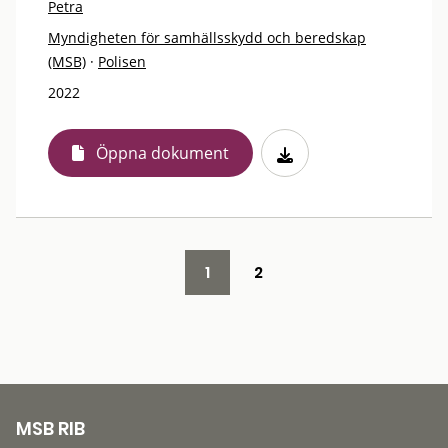
Petra
Myndigheten för samhällsskydd och beredskap
(MSB)
·
Polisen
2022
Öppna dokument
1
2
MSB RIB