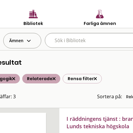
Bibliotek
Farliga ämnen
Ämnen
esultat
gogik
Relaterade
Rensa filter
äffar: 3
Sortera på:
I räddningens tjänst : br
Lunds tekniska högskola