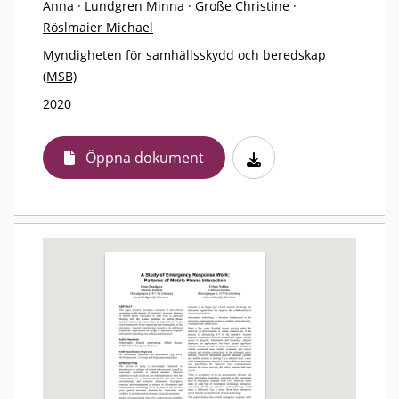
Anna
·
Lundgren Minna
·
Große Christine
·
Röslmaier Michael
Myndigheten för samhällsskydd och beredskap
(MSB)
2020
Öppna dokument