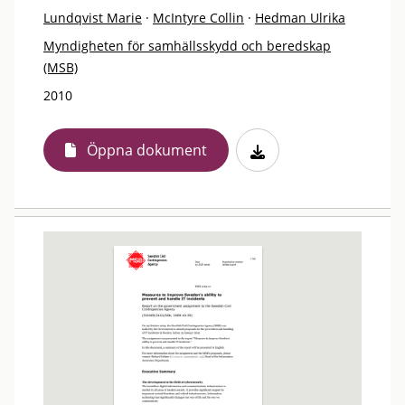
Lundqvist Marie
·
McIntyre Collin
·
Hedman Ulrika
Myndigheten för samhällsskydd och beredskap
(MSB)
2010
Öppna dokument