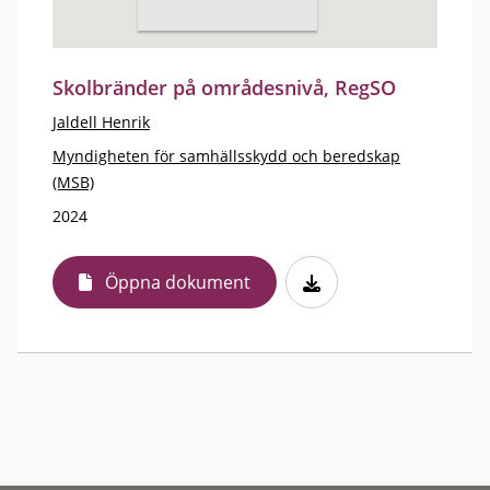
Skolbränder på områdesnivå, RegSO
Jaldell Henrik
Myndigheten för samhällsskydd och beredskap
(MSB)
2024
Öppna dokument