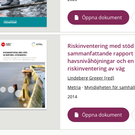
Öppna dokument
Riskinventering med stöd 
sammanfattande rapport f
havsnivåhöjningar och en 
riskinventering av väg
Lindeberg Greger [red]
Metria
·
Myndigheten för samhäl
2014
Öppna dokument