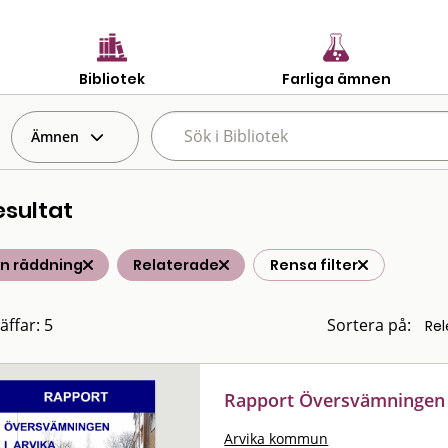
Bibliotek
Farliga ämnen
Ämnen
esultat
n räddning
Relaterade
Rensa filter
äffar: 5
Sortera på:
Rapport Översvämningen 
Arvika kommun